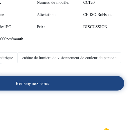
k
Numéro de modèle:
CC120
ine
Attestation:
CE,ISO,RoHs,etc
de:
1PC
Prix:
DISCUSSION
1000pcs/month
métrique
cabine de lumière de visionnement de couleur de pantone
R
e
n
s
e
i
g
n
e
z
-
v
o
u
s