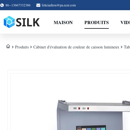
86--13667332386
feliciazhou@pa.ecer.com
MAISON
PRODUITS
VID
Produits
Cabinet d'évaluation de couleur de caisson lumineux
Tab