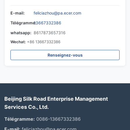
E-mail:
feliciazhou@pa.ecer.com
Télégramme:
13667332386
whatsapp:
8617873657316
Wechat:
+86 13667332386
Renseignez-vous
Beijing Silk Road Enterprise Management
Services Co., Ltd.
Télégramme:
0086-13667332386
E-mail:
feliciazhou@pa.ecer.com