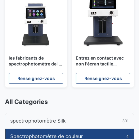
les fabricants de
Entrez en contact avec
spectrophotomètre de la
non l'écran tactile
couleur Silk entrent en
professionnel de
contact avec non
spectrophotomètre de
Renseignez-vous
Renseignez-vous
l'équipement de mesure
couleur de Benchtop
de la couleur de
pour la nourriture
Benchtop
All Categories
spectrophotomètre Silk
391
Spectrophotomètre de couleur
4