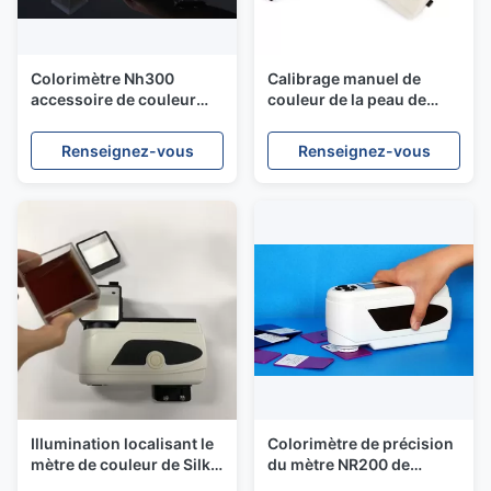
Colorimètre Nh300
Calibrage manuel de
accessoire de couleur
couleur de la peau de
d'essai de couleur de
colorimètre portatif du
différence de mètre de
mètre NR200 avec le
Renseignez-vous
Renseignez-vous
composants universels
logiciel de PC
liquides d'essai
Illumination localisant le
Colorimètre de précision
mètre de couleur de Silk
du mètre NR200 de
Digital avec le composant
différence de couleur