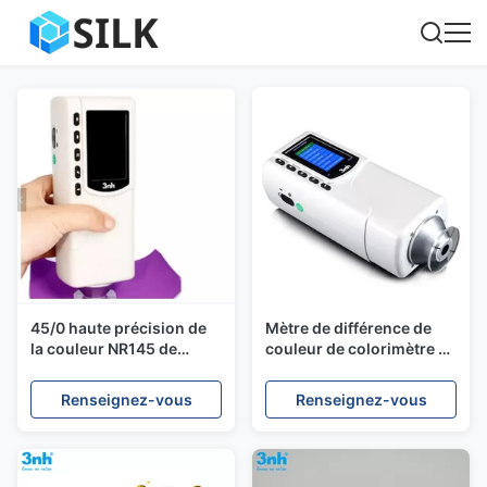
45/0 haute précision de
Mètre de différence de
la couleur NR145 de
couleur de colorimètre de
colorimètre en plastique
pomme de terre de
de mesure avec le logiciel
tomate de nourriture Silk
Renseignez-vous
Renseignez-vous
de QC
NR20XE pour la mesure
de la couleur