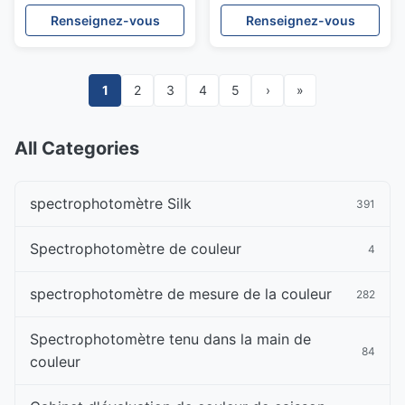
universel accessoire
d'espace chromatique de
Renseignez-vous
Renseignez-vous
d'essai
laboratoire de cie avec
l'ouverture de mesure de
8mm
1
2
3
4
5
›
»
All Categories
spectrophotomètre Silk
391
Spectrophotomètre de couleur
4
spectrophotomètre de mesure de la couleur
282
Spectrophotomètre tenu dans la main de
84
couleur