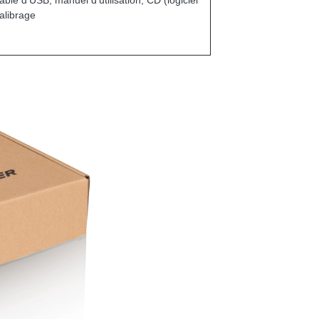
ble d'USB, manuel d'utilisation, CD (logiciel
alibrage