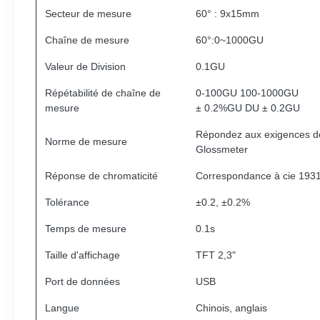
Secteur de mesure
60° : 9x15mm
Chaîne de mesure
60°:0~1000GU
Valeur de Division
0.1GU
Répétabilité de chaîne de
0-100GU 100-1000GU
mesure
± 0.2%GU DU ± 0.2GU
Répondez aux exigences de
Norme de mesure
Glossmeter
Réponse de chromaticité
Correspondance à cie 1931 
Tolérance
±0.2, ±0.2%
Temps de mesure
0.1s
Taille d'affichage
TFT 2,3"
Port de données
USB
Langue
Chinois, anglais