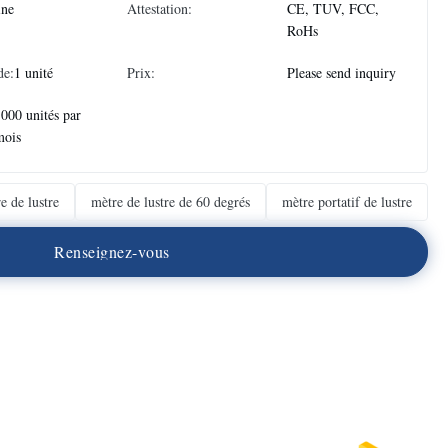
ine
Attestation:
CE, TUV, FCC,
RoHs
de:
1 unité
Prix:
Please send inquiry
000 unités par
mois
e de lustre
mètre de lustre de 60 degrés
mètre portatif de lustre
R
e
n
s
e
i
g
n
e
z
-
v
o
u
s