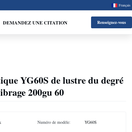
Français
DEMANDEZ UNE CITATION
Renseignez-vous
ique YG60S de lustre du degré
librage 200gu 60
k
Numéro de modèle:
YG60S