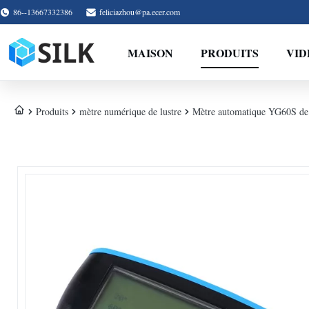
86--13667332386
feliciazhou@pa.ecer.com
MAISON
PRODUITS
VID
Produits
mètre numérique de lustre
Mètre automatique YG60S de l