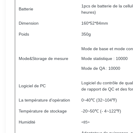
1pcs de batterie de la cellu
Batterie
heures)
Dimension
160*52*84mm
Poids
350g
Mode de base et mode cont
Mode&Storage de mesure
Mode statistique : 10000
Mode de QA : 10000
Logiciel du contrôle de qu
Logiciel de PC
de rapport de QC et des fo
La température d'opération
0~40℃ (32~104℉)
Température de stockage
-20~50℃ (- 4~122℉)
Humidité
<85>