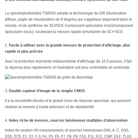
Le spectrophotomètre TS8500 adopte la technologie de D/8 (illumination
diffuse, angle de visualisation de 8 degrés) qui s'applique largement dans le
monde, et de synthèse de SCI/SCE (composant spéculaire inclus/composant
spéculaire exclu), soutenant la mesure rapide simultanée de SCI+SCE.
2.
Facile à utiliser avec la grande mesure de protection d'affichage, plus
rapide et plus précise
Avec la protection tournante indépendante d'affichage de 10,5 pouces, il fait
la réponse plus rapidement, et l'opération est plus confortable et commode.
3.
Double capteur d'image de la rangée CMOS
Il a la sensibilité élevée et le grand choix de réponse spectrale, qui peuvent
réaliser la mesure à haute précision et de répétabilité.
4.
Index riche de mesure, sources lumineuses multiples d'observation
Index de soutien 40+measurement, et sources lumineuses D65, A, C, D50,
D55, D75, F1, F2, F-3, F4, F5, F6, F7, F8, F9, F10, F11, F12, CWF, DLF, TL83,