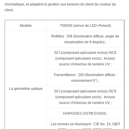
chromatique, et adaptent la gestion aux besoins du client de couleur du
client.
Modèle
TS8500 (xénon de LED+Pulsed)
Reflétez : D/8 (illumination diffuse, angle de
visualisation de 8 degrés) ;
SCI (composant spéculaire inclus) /SCE
(composant spéculaire exclu) ; Incluez
source UV/exclue de lumière UV ;
Transmittance : D/0 (illumination diffuse :
visionnement 0°) ;
La géométrie optique
SCI (composant spéculaire inclus) /SCE
(composant spéculaire exclu) ; Incluez
source UV/exclue de lumière UV ;
HARASSEZ (ASTM D1003) ;
Les normes se réunissent : CIE No .15, GB/T