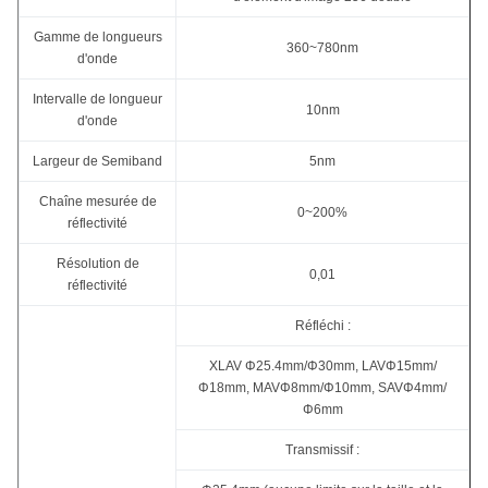
Gamme de longueurs
360~780nm
d'onde
Intervalle de longueur
10nm
d'onde
Largeur de Semiband
5nm
Chaîne mesurée de
0~200%
réflectivité
Résolution de
0,01
réflectivité
Réfléchi :
XLAV Φ25.4mm/Φ30mm, LAVΦ15mm/
Φ18mm, MAVΦ8mm/Φ10mm, SAVΦ4mm/
Φ6mm
Transmissif :