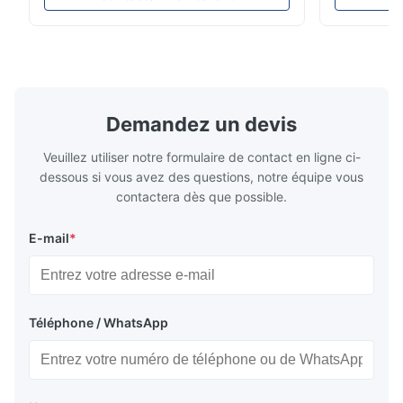
examiner le matériel avec le lustre (0-
de produit C
200Gu), et s'applique universellement pour
NR100 l'équ
peindre, encre, vernis d'étuvage,
sur les bes
revêtement, produits en ...
haute précis
Demandez un devis
Veuillez utiliser notre formulaire de contact en ligne ci-
dessous si vous avez des questions, notre équipe vous
contactera dès que possible.
E-mail
*
Téléphone / WhatsApp