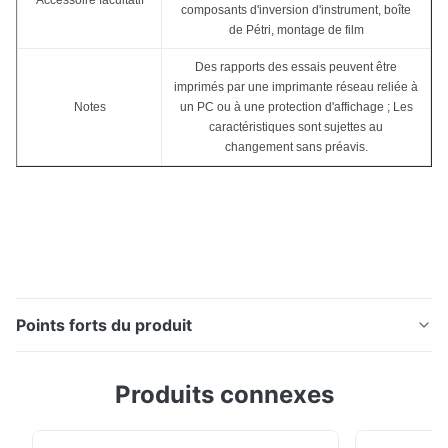
Accessoire facultatif
composants d'inversion d'instrument, boîte
de Pétri, montage de film
Des rapports des essais peuvent être
imprimés par une imprimante réseau reliée à
Notes
un PC ou à une protection d'affichage ; Les
caractéristiques sont sujettes au
changement sans préavis.
Points forts du produit
Spectrophotomètre TS8500 de grille de Benchtop
Produits connexes
Introduction : TS8500 est un spectrophotomètre de
râper de benchtop qui est développé par Silk
indépendamment avec la technologie de base. Il utilise