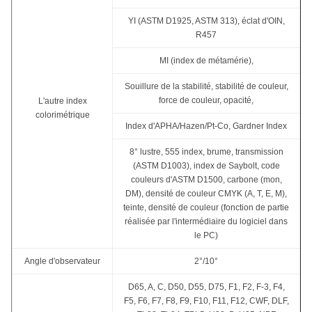
YI (ASTM D1925, ASTM 313), éclat d'OIN,
R457
MI (index de métamérie),
Souillure de la stabilité, stabilité de couleur,
force de couleur, opacité,
L'autre index
colorimétrique
Index d'APHA/Hazen/Pt-Co, Gardner Index
8° lustre, 555 index, brume, transmission
(ASTM D1003), index de Saybolt, code
couleurs d'ASTM D1500, carbone (mon,
DM), densité de couleur CMYK (A, T, E, M),
teinte, densité de couleur (fonction de partie
réalisée par l'intermédiaire du logiciel dans
le PC)
Angle d'observateur
2°/10°
D65, A, C, D50, D55, D75, F1, F2, F-3, F4,
F5, F6, F7, F8, F9, F10, F11, F12, CWF, DLF,