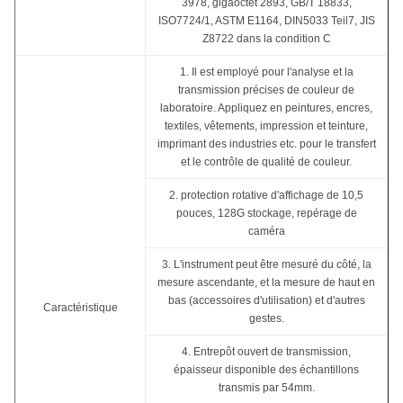
3978, gigaoctet 2893, GB/T 18833,
ISO7724/1, ASTM E1164, DIN5033 Teil7, JIS
Z8722 dans la condition C
1. Il est employé pour l'analyse et la
transmission précises de couleur de
laboratoire. Appliquez en peintures, encres,
textiles, vêtements, impression et teinture,
imprimant des industries etc. pour le transfert
et le contrôle de qualité de couleur.
2. protection rotative d'affichage de 10,5
pouces, 128G stockage, repérage de
caméra
3. L'instrument peut être mesuré du côté, la
mesure ascendante, et la mesure de haut en
bas (accessoires d'utilisation) et d'autres
Caractéristique
gestes.
4. Entrepôt ouvert de transmission,
épaisseur disponible des échantillons
transmis par 54mm.