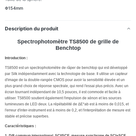
Φ154mm
Description du produit
Spectrophotomètre TS8500 de grille de
Benchtop
Introduction :
TS8500 est un spectrophotomètre de râper de benchtop qui est développé
par Silk indépendamment avec la technologie de base. Il utilise un capteur
d'image de la double-rangée CMOS pour avoir la sensibilité élevée et un
plus grand choix de réponse spectrale, qui rend l'essai plus précis. Avec un
écran tournant indépendant de 10,5 pouces, il est commode et facile à
utiliser. TS8500 soutient également l'impulsion de xénon et les sources
lumineuses de LED deux. La répétabilité de ΔE*ab est à moins de 0,015, et
l'erreur d'inter-instrument est à moins de 0,2, et l'interprétation de mesure est
stable et précise superbes.
Caractéristiques :
1. D/8 commun international, SCI/SCE, mesure synchrone de SCI+SCE