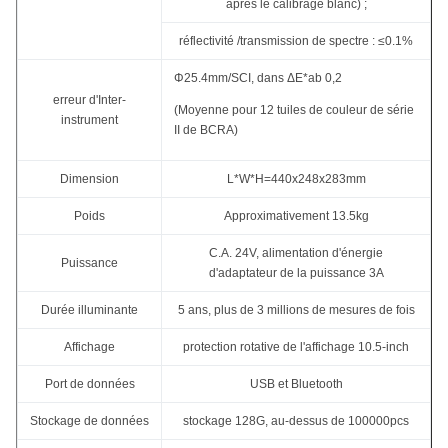
après le calibrage blanc) ;
réflectivité /transmission de spectre : ≤0.1%
Φ25.4mm/SCI, dans ΔE*ab 0,2
erreur d'Inter-
(Moyenne pour 12 tuiles de couleur de série
instrument
II de BCRA)
Dimension
L*W*H=440x248x283mm
Poids
Approximativement 13.5kg
C.A. 24V, alimentation d'énergie
Puissance
d'adaptateur de la puissance 3A
Durée illuminante
5 ans, plus de 3 millions de mesures de fois
Affichage
protection rotative de l'affichage 10.5-inch
Port de données
USB et Bluetooth
Stockage de données
stockage 128G, au-dessus de 100000pcs