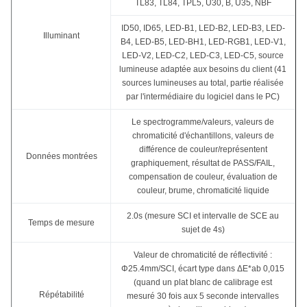
TL83, TL84, TPL5, U30, B, U35, NBF
ID50, ID65, LED-B1, LED-B2, LED-B3, LED-
Illuminant
B4, LED-B5, LED-BH1, LED-RGB1, LED-V1,
LED-V2, LED-C2, LED-C3, LED-C5, source
lumineuse adaptée aux besoins du client (41
sources lumineuses au total, partie réalisée
par l'intermédiaire du logiciel dans le PC)
Le spectrogramme/valeurs, valeurs de
chromaticité d'échantillons, valeurs de
différence de couleur/représentent
Données montrées
graphiquement, résultat de PASS/FAIL,
compensation de couleur, évaluation de
couleur, brume, chromaticité liquide
2.0s (mesure SCI et intervalle de SCE au
Temps de mesure
sujet de 4s)
Valeur de chromaticité de réflectivité :
Φ25.4mm/SCI, écart type dans ΔE*ab 0,015
(quand un plat blanc de calibrage est
Répétabilité
mesuré 30 fois aux 5 seconde intervalles