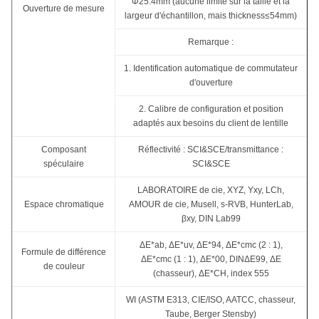
Φ25.4mm (aucune limite sur la taille et la
Ouverture de mesure
largeur d'échantillon, mais thickness≤54mm)
Remarque :
1. Identification automatique de commutateur
d'ouverture
2. Calibre de configuration et position
adaptés aux besoins du client de lentille
Composant
Réflectivité : SCI&SCE/transmittance :
spéculaire
SCI&SCE
LABORATOIRE de cie, XYZ, Yxy, LCh,
Espace chromatique
AMOUR de cie, Musell, s-RVB, HunterLab,
βxy, DIN Lab99
ΔE*ab, ΔE*uv, ΔE*94, ΔE*cmc (2 : 1),
Formule de différence
ΔE*cmc (1 : 1), ΔE*00, DINΔE99, ΔE
de couleur
(chasseur), ΔE*CH, index 555
WI (ASTM E313, CIE/ISO, AATCC, chasseur,
Taube, Berger Stensby)