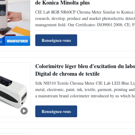
de Konica Minolta plus
CIE Lab RGB NR60CP Chroma Meter Similar to Konica Min
research, develop, produce and market photoelectric detect
management field. Our Certificates: ISO9001:2008; CE; F
international standards. Our products are exported around
Renseignez-vous
Colorimètre léger bleu d'excitation du la
Digital de chroma de textile
Silk NH310 Textile Chroma Meter CIE Lab LED Blue Light 
metal, electronic, paint, ink, textile, garment, printing a
a mainstream brand colorimeter introduced by us which has
colorimeters and has experienced ten thousands tests and 
Renseignez-vous