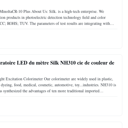
oltaCR-10 Plus About Us: Silk. is a high-tech enterprise. We
ion products in photoelectric detection technology field and color
CC; ROHS; TUV. The parameters of test results are integrating with
 the world. We can provide
boratoire LED du mètre Silk NH310 cie de couleur de
Excitation Colorimeter Our colorimeter are widely used in plastic,
nd dyeing, food, medical, cosmetic, automotive, toy...industries. NH310 is
 synthesized the advantages of ten more traditional imported
applied many innovative technologies. Accurate,