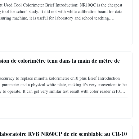
Used Tool Colorimeter Brief Introduction: NR10QC is the cheapest
 tool for school study. It did not with white calibration board for data
uring machine, it is useful for laboratory and school teaching.
etry d/8 Measuring Aperture Φ4mm Measurement End-face
sion de colorimètre tenu dans la main de mètre de
ccuracy to replace minolta kolorimetre cr10 plus Brief Introduction
 parameter and a physical white plate, making it's very convenient to be
 to operate. It can get very similar test result with color reader cr10.
c design, which makes it a model of
u laboratoire RVB NR60CP de cie semblable au CR-10