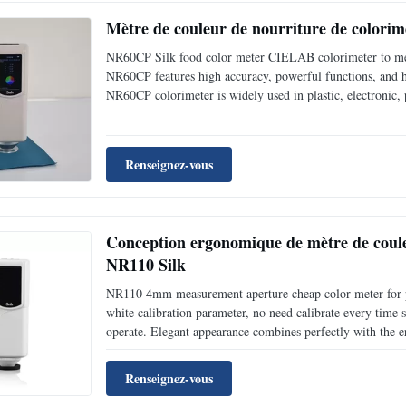
Mètre de couleur de nourriture de colori
NR60CP Silk food color meter CIELAB colorimeter to me
NR60CP features high accuracy, powerful functions, and hi
NR60CP colorimeter is widely used in plastic, electronic, p
cosmetic, industries, scientific research institutes, school
Renseignez-vous
Conception ergonomique de mètre de coul
NR110 Silk
NR110 4mm measurement aperture cheap color meter for po
white calibration parameter, no need calibrate every time s
operate. Elegant appearance combines perfectly with the 
colorimeter. NR110 colorimeter also features its two locat
Renseignez-vous