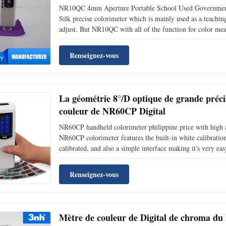
NR10QC 4mm Aperture Portable School Used Government 
Silk precise colorimeter which is mainly used as a teaching
adjust. But NR10QC with all of the function for color meas
Specifications: Silk NR10qc Illuminating/Viewing Geom
Renseignez-vous
La géométrie 8°/D optique de grande préci
couleur de NR60CP Digital
NR60CP handheld colorimeter philippine price with high a
NR60CP colorimeter features the built-in white calibration
calibrated, and also a simple interface making it's very easy
Elegant appearance combines perfectly with the ergonomi
Renseignez-vous
Mètre de couleur de Digital de chroma d