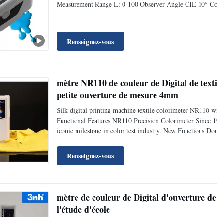
Measurement Range L: 0-100 Observer Angle CIE 10° 
Difference Formula ΔE*ab, ΔE*Ch, ΔE*CIE94, ΔE*Lab, Δ
Color Offset Other
Renseignez-vous
mètre NR110 de couleur de Digital de texti
petite ouverture de mesure 4mm
Silk digital printing machine textile colorimeter NR110
Functional Features NR110 Precision Colorimeter Since 1
iconic milestone in color test industry. New Functions 
DETAILS Since 1998, from import to domestic, Silk NR110 
Renseignez-vous
mètre de couleur de Digital d'ouverture d
l'étude d'école