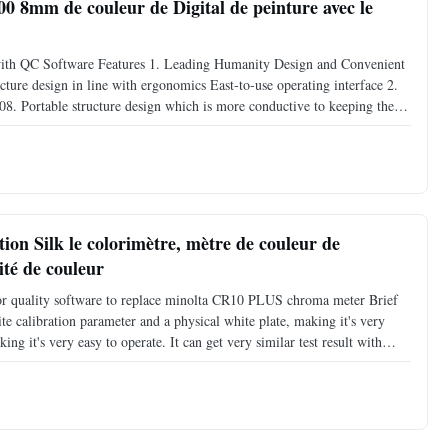
0 8mm de couleur de Digital de peinture avec le
th QC Software Features 1. Leading Humanity Design and Convenient
ture design in line with ergonomics East-to-use operating interface 2.
8. Portable structure design which is more conductive to keeping the
ing Illumination locating is a fast, simple and
on Silk le colorimètre, mètre de couleur de
té de couleur
r quality software to replace minolta CR10 PLUS chroma meter Brief
e calibration parameter and a physical white plate, making it's very
ing it's very easy to operate. It can get very similar test result with
 with the ergonomic design, which makes it a