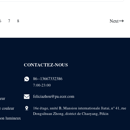
Next
6
7
8
CONTACTEZ-NOUS
86--13667332386
7:00-23:00
feliciazhou@pa.ecer.com
leur
e couleur
16e étage, unité B, Mansion internationale Jiatai, n° 41, rue
Dongsihuan Zhong, district de Chaoyang, Pékin
sson lumineux