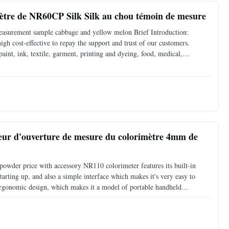
mètre de NR60CP Silk Silk au chou témoin de mesure
asurement sample cabbage and yellow melon Brief Introduction:
gh cost-effective to repay the support and trust of our customers.
aint, ink, textile, garment, printing and dyeing, food, medical,
s and laboratories. It not only can precisely measure many
eur d'ouverture de mesure du colorimètre 4mm de
wder price with accessory NR110 colorimeter features its built-in
tarting up, and also a simple interface which makes it's very easy to
ergonomic design, which makes it a model of portable handheld
ing methods: illumination locating and cross locating,