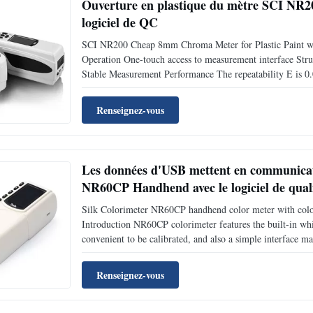
Ouverture en plastique du mètre SCI NR20
logiciel de QC
SCI NR200 Cheap 8mm Chroma Meter for Plastic Paint wi
Operation One-touch access to measurement interface Struc
Stable Measurement Performance The repeatability E is 0.0
instrument stable when using. 3. Convenient and Fast Locat
Renseignez-vous
Les données d'USB mettent en communicati
NR60CP Handhend avec le logiciel de quali
Silk Colorimeter NR60CP handhend color meter with colo
Introduction NR60CP colorimeter features the built-in whit
convenient to be calibrated, and also a simple interface mak
color reader cr10. Elegant appearance combines perfectly
Renseignez-vous