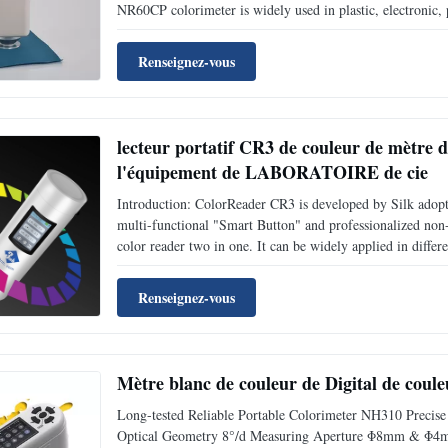
NR60CP colorimeter is widely used in plastic, electronic, p
cosmetic, industries, scientific research institutes, schools
Renseignez-vous
lecteur portatif CR3 de couleur de mètre d
l'équipement de LABORATOIRE de cie
Introduction: ColorReader CR3 is developed by Silk adopt
multi-functional "Smart Button" and professionalized non-
color reader two in one. It can be widely applied in differen
garments, leather, paper, auto, medical, cosmetics, food 
Renseignez-vous
Mètre blanc de couleur de Digital de coule
Long-tested Reliable Portable Colorimeter NH310 Precise
Optical Geometry 8°/d Measuring Aperture Φ8mm & Φ4mm