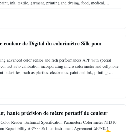
aint, ink, textile, garment, printing and dyeing, food, medical,
 and laboratories. It not only can precisely
e couleur de Digital du colorimètre Silk pour
ing advanced color sensor and rich performances APP with special
contact auto calibration incorporating micro colorimeter and cellphone
t industries, such as plastics, electronics, paint and ink, printing,
for color difference management. ColorReader
ur, haute précision de mètre portatif de couleur
 Color Reader Technical Specification Parameters Colorimeter NH310
 Repeatibility ΔE*≤0.06 Inter-instrument Agreement ΔE*≤0.4