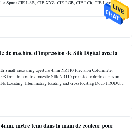
Color Space CIE LAB, CIE XYZ, CIE RGB, CIE LCh, CIE L*u*v Color
E*Hunter Displayed Data Colorimetric Value, PASS/FAIL Result,
le de machine d'impression de Silk Digital avec la
 with Small measuring aperture 4mm NR110 Precision Colorimeter
998 from import to domestic Silk NR110 precision colorimeter is an
Double Locating: Illuminating locating and cross locating Doub PRODUCT
precision colorimeter is an iconic milestone in color test
e 4mm, mètre tenu dans la main de couleur pour