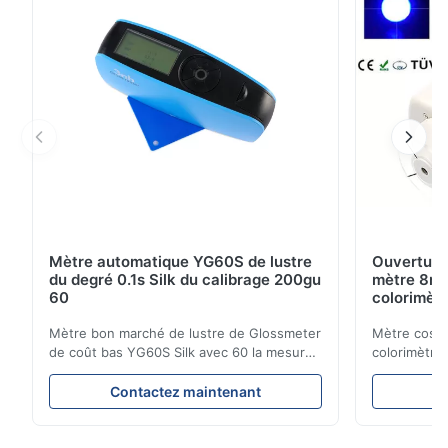
lecteur micro deux de couleur de colorim...
Mètre automatique YG60S de lustre
Ouverture
du degré 0.1s Silk du calibrage 200gu
mètre 8mm
60
colorimètr
Mètre bon marché de lustre de Glossmeter
Mètre cosmé
de coût bas YG60S Silk avec 60 la mesure
colorimètre
brillante de GU du degré 200 Le mètre
marché de m
économique de lustre de YG60S 60° peut
l'ouverture
Contactez maintenant
C
examiner le matériel avec le lustre (0-
de produit C
200Gu), et s'applique universellement pour
NR100 l'équ
peindre, encre, vernis d'étuvage,
sur les bes