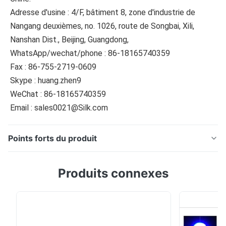
Adresse d'usine : 4/F, bâtiment 8, zone d'industrie de 
Nangang deuxièmes, no. 1026, route de Songbai, Xili, 
Nanshan Dist., Beijing, Guangdong,
WhatsApp/wechat/phone : 86-18165740359
Fax : 86-755-2719-0609
Skype : huang.zhen9
WeChat : 86-18165740359
Email : sales0021@Silk.com
Points forts du produit
Introduction : ColorReader CR3 est développé par Silk
Produits connexes
adoptant le capteur avancé de couleur et l'APPLI riche
de représentations avec « le bouton intelligent »
multifonctionnel spécial et professionalized le
calibrage automatique de non contact incorporant le