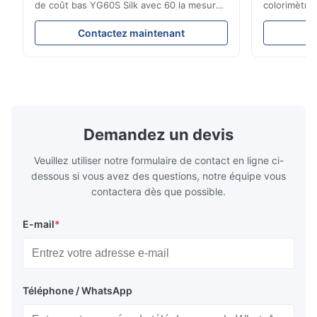
de coût bas YG60S Silk avec 60 la mesure
colorimètre
brillante de GU du degré 200 Le mètre
marché de m
économique de lustre de YG60S 60° peut
l'ouverture
Contactez maintenant
C
examiner le matériel avec le lustre (0-
de produit C
200Gu), et s'applique universellement pour
NR100 l'équ
peindre, encre, vernis d'étuvage,
sur les bes
revêtement, produits en ...
haute précis
Demandez un devis
Veuillez utiliser notre formulaire de contact en ligne ci-
dessous si vous avez des questions, notre équipe vous
contactera dès que possible.
E-mail
*
Téléphone / WhatsApp