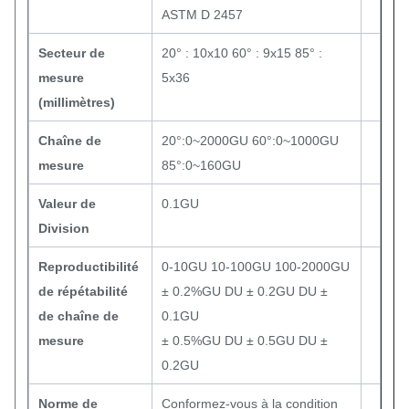
ASTM D 2457
Secteur de
20° : 10x10 60° : 9x15 85° :
mesure
5x36
(millimètres)
Chaîne de
20°:0~2000GU 60°:0~1000GU
mesure
85°:0~160GU
Valeur de
0.1GU
Division
Reproductibilité
0-10GU 10-100GU 100-2000GU
de répétabilité
± 0.2%GU DU ± 0.2GU DU ±
de chaîne de
0.1GU
mesure
± 0.5%GU DU ± 0.5GU DU ±
0.2GU
Norme de
Conformez-vous à la condition