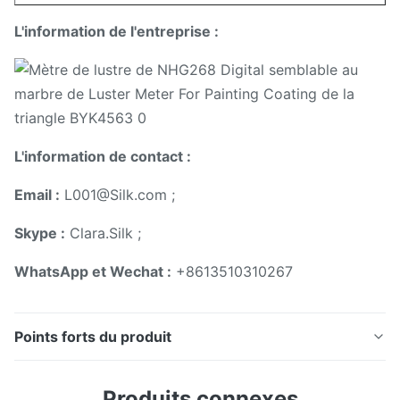
L'information de l'entreprise :
L'information de contact :
Email :
L001@Silk.com ;
Skype :
Clara.Silk ;
WhatsApp et Wechat :
+8613510310267
Points forts du produit
Triangle NHG268 portatif futé Glossmeter avec le
Produits connexes
logiciel de contrôle de qualité Brève introduction : Le