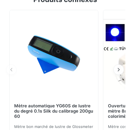
mètre du lustre NHG268 comporte avec 20, 60 et
angle 85°, construits selon ISO2813 et GB/T 9754. Il
est également compatible avec les normes d'ASTM
D523, ASTM D2457. NHG268 répond à l'exigence de
...
Mètre automatique YG60S de lustre
Ouverture
du degré 0.1s Silk du calibrage 200gu
mètre 8mm
60
colorimètr
Mètre bon marché de lustre de Glossmeter
Mètre cosmé