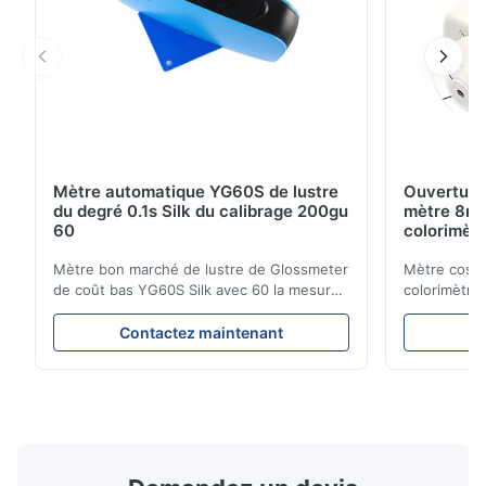
Mètre automatique YG60S de lustre
Ouverture
du degré 0.1s Silk du calibrage 200gu
mètre 8mm
60
colorimètr
Mètre bon marché de lustre de Glossmeter
Mètre cosmé
de coût bas YG60S Silk avec 60 la mesure
colorimètre
brillante de GU du degré 200 Le mètre
marché de m
économique de lustre de YG60S 60° peut
l'ouverture
Contactez maintenant
C
examiner le matériel avec le lustre (0-
de produit C
200Gu), et s'applique universellement pour
NR100 l'équ
peindre, encre, vernis d'étuvage,
sur les bes
revêtement, produits en ...
haute précis