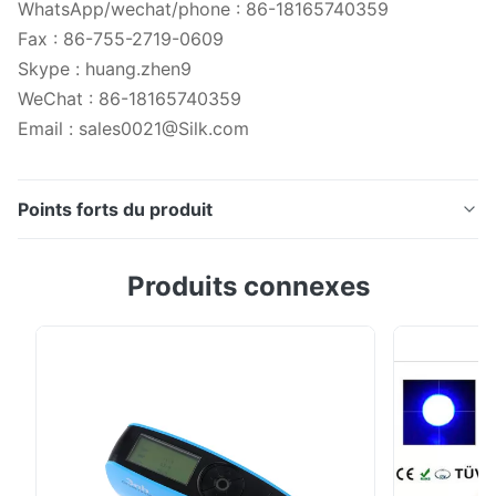
WhatsApp/wechat/phone : 86-18165740359
Fax : 86-755-2719-0609
Skype : huang.zhen9
WeChat : 86-18165740359
Email : sales0021@Silk.com
Points forts du produit
Spectrocolorreader CR9 (avancé) Introduction : CR9
Produits connexes
réalise deux-dans-un le spectrophotomètre et le
spectrocolorreader, faciles à utiliser et non chers.
C'est un chef d'oeuvre qui intègre la haute précision,
la haute performance, et la représentation coûtée
élevée. Le CR9 (avancé) est un spectrophoto...