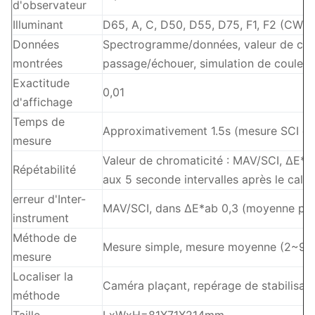
d'observateur
Illuminant
D65, A, C, D50, D55, D75, F1, F2 (CWF),
Données
Spectrogramme/données, valeur de chrom
montrées
passage/échouer, simulation de couleur
Exactitude
0,01
d'affichage
Temps de
Approximativement 1.5s (mesure SCI et 
mesure
Valeur de chromaticité : MAV/SCI, ΔE*a
Répétabilité
aux 5 seconde intervalles après le calib
erreur d'Inter-
MAV/SCI, dans ΔE*ab 0,3 (moyenne pour 
instrument
Méthode de
Mesure simple, mesure moyenne (2~99 
mesure
Localiser la
Caméra plaçant, repérage de stabilisat
méthode