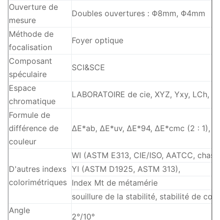
Ouverture de
Doubles ouvertures : Φ8mm, Φ4mm
mesure
Méthode de
Foyer optique
focalisation
Composant
SCI&SCE
spéculaire
Espace
LABORATOIRE de cie, XYZ, Yxy, LCh, AM
chromatique
Formule de
différence de
ΔE*ab, ΔE*uv, ΔE*94, ΔE*cmc (2 : 1), Δ
couleur
WI (ASTM E313, CIE/ISO, AATCC, chasse
D'autres indexs
YI (ASTM D1925, ASTM 313),
colorimétriques
Index Mt de métamérie
souillure de la stabilité, stabilité de c
Angle
2°/10°