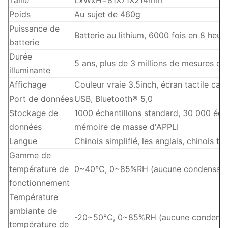
Taille
LxWxH=81X71X214mm
Poids
Au sujet de 460g
Puissance de
Batterie au lithium, 6000 fois en 8 heur
batterie
Durée
5 ans, plus de 3 millions de mesures de 
illuminante
Affichage
Couleur vraie 3.5inch, écran tactile cap
Port de données
USB, Bluetooth® 5,0
Stockage de
1000 échantillons standard, 30 000 éc
données
mémoire de masse d'APPLI
Langue
Chinois simplifié, les anglais, chinois tra
Gamme de
température de
0~40℃, 0~85%RH (aucune condensatio
fonctionnement
Température
ambiante de
-20~50℃, 0~85%RH (aucune condensa
température de