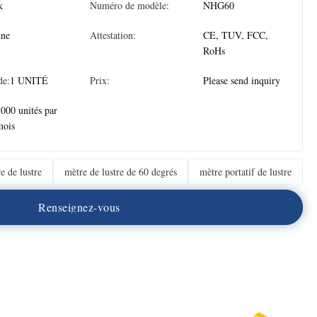
k
Numéro de modèle:
NHG60
ine
Attestation:
CE, TUV, FCC,
RoHs
de:
1 UNITÉ
Prix:
Please send inquiry
000 unités par
mois
e de lustre
mètre de lustre de 60 degrés
mètre portatif de lustre
R
e
n
s
e
i
g
n
e
z
-
v
o
u
s