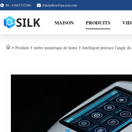
86--13667332386
feliciazhou@pa.ecer.com
MAISON
PRODUITS
VID
Produits
mètre numérique de lustre
Intelligent précisez l'angle 