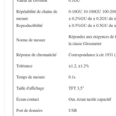
Valeur de Division
0.1GU
Répétabilité de chaîne de
0-10GU 10-100GU 100-20
mesure
± 0.2%GU du ± 0.2GU du 
Reproductibilité
± 0.5%GU du ± 0.5GU du 
Répondez aux exigences de 
Norme de mesure
la classe Glossmeter
Réponse de chromaticité
Correspondance à cie 1931 (2
Tolérance
±1.2, ±1.2%
Temps de mesure
0.1s
Taille d'affichage
TFT 3,5"
Écran-contact
Oui, écran tactile capacitif
Port de données
USB