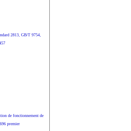
andard 2813, GB/T 9754,
457
tion de fonctionnement de
G696 premier