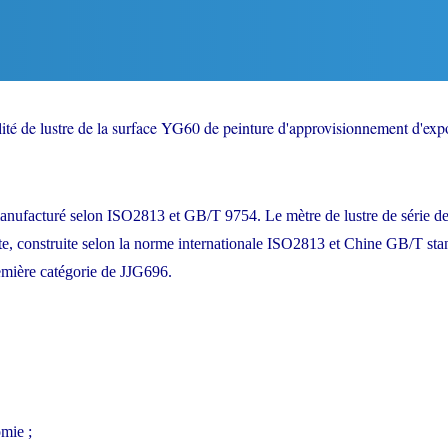
ilité de lustre de la surface YG60 de peinture d'approvisionnement d'expo
anufacturé selon ISO2813 et GB/T 9754. Le mètre de lustre de série 
te, construite selon la norme internationale ISO2813 et Chine GB/T stan
emière catégorie de JJG696.
omie ;