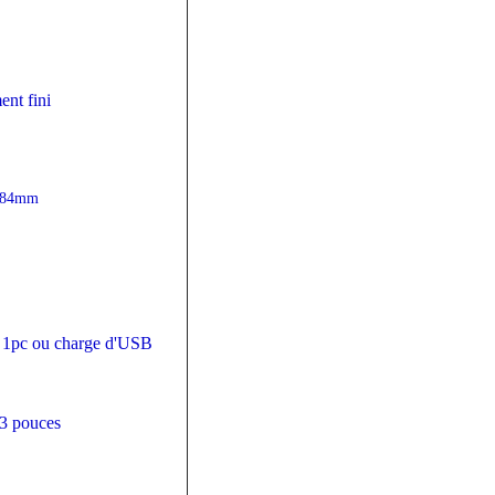
nt fini
*84mm
le 1pc ou charge d'USB
,3 pouces