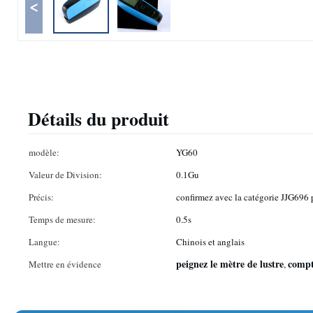
<
Détails du produit
modèle:
YG60
Valeur de Division:
0.1Gu
Précis:
confirmez avec la catégorie JJG696 
Temps de mesure:
0.5s
Langue:
Chinois et anglais
peignez le mètre de lustre
compt
Mettre en évidence
,