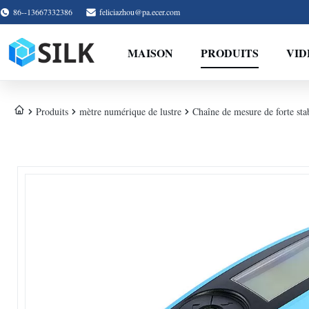
86--13667332386
feliciazhou@pa.ecer.com
MAISON
PRODUITS
VID
Produits
mètre numérique de lustre
Chaîne de mesure de forte sta