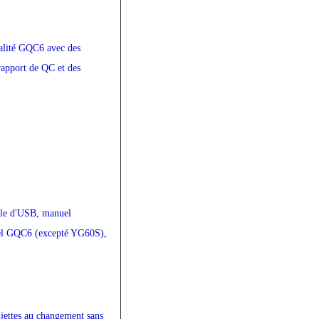
ualité GQC6 avec des
rapport de QC et des
âble d'USB, manuel
ciel GQC6 (excepté YG60S),
ujettes au changement sans