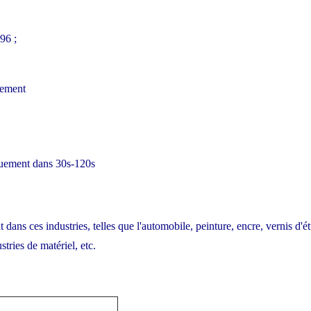
96 ;
cement
iquement dans 30s-120s
 dans ces industries, telles que l'automobile, peinture, encre, vernis d'é
stries de matériel, etc.