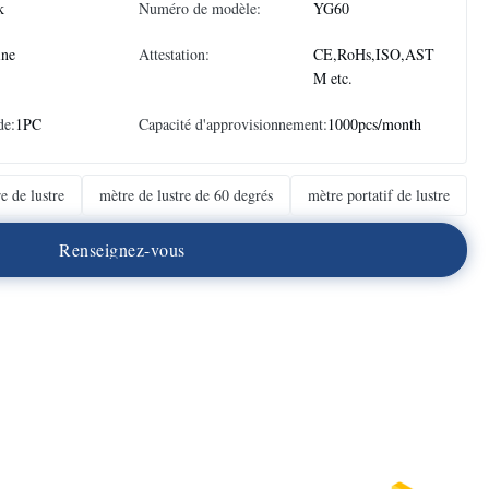
k
Numéro de modèle:
YG60
ine
Attestation:
CE,RoHs,ISO,AST
M etc.
de:
1PC
Capacité d'approvisionnement:
1000pcs/month
e de lustre
mètre de lustre de 60 degrés
mètre portatif de lustre
R
e
n
s
e
i
g
n
e
z
-
v
o
u
s