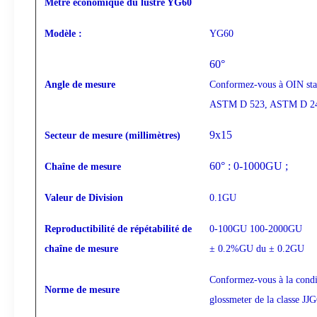
Mètre économique du lustre YG60
Modèle :
YG60
60°
Angle de mesure
Conformez-vous à OIN st
ASTM D 523, ASTM D 2
9x15
Secteur de mesure (millimètres)
60° : 0-1000GU ;
Chaîne de mesure
Valeur de Division
0.1GU
Reproductibilité de répétabilité de
0-100GU 100-2000GU
chaîne de mesure
± 0.2%GU du ± 0.2GU
Conformez-vous à la condi
Norme de mesure
glossmeter de la classe JJ