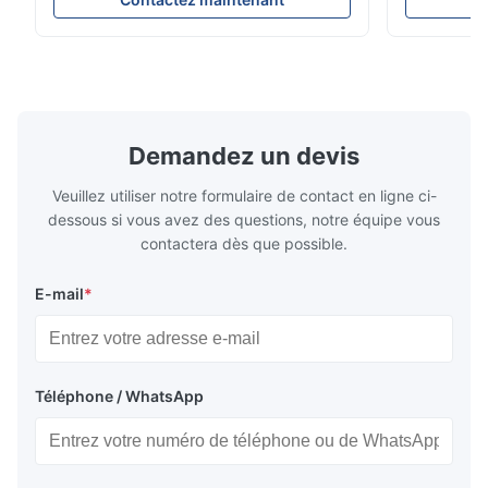
200Gu), and universally apply to paint, ink,
Precision C
stoving varnish, coating, wood products;
concentrat
marble, granite, vitrified polished tile,
develops a 
pottery brick and ...
portable co
model NR100
Demandez un devis
Veuillez utiliser notre formulaire de contact en ligne ci-
dessous si vous avez des questions, notre équipe vous
contactera dès que possible.
E-mail
*
Téléphone / WhatsApp