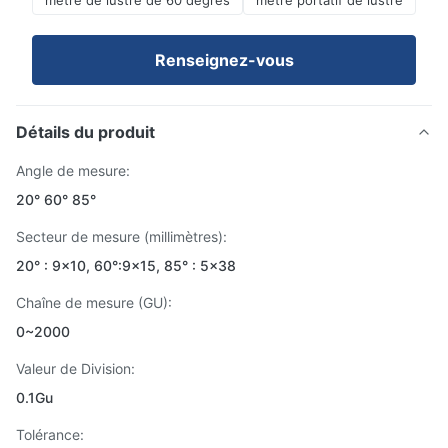
mètre de lustre de 60 degrés
mètre portatif de lustre
Renseignez-vous
Détails du produit
Angle de mesure:
20° 60° 85°
Secteur de mesure (millimètres):
20° : 9×10, 60°:9x15, 85° : 5×38
Chaîne de mesure (GU):
0~2000
Valeur de Division:
0.1Gu
Tolérance: