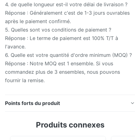
4. de quelle longueur est-il votre délai de livraison ?
Réponse : Généralement c'est de 1-3 jours ouvrables
après le paiement confirmé.
5. Quelles sont vos conditions de paiement ?
Réponse : Le terme de paiement est 100% T/T à
l'avance.
6. Quelle est votre quantité d'ordre minimum (MOQ) ?
Réponse : Notre MOQ est 1 ensemble. Si vous
commandez plus de 3 ensembles, nous pouvons
fournir la remise.
Points forts du produit
glossmeter de Singapour de mètre de lustre de Silk
Produits connexes
yg268 avec trois angles 20 60 85 degrés 0.1gu avec
GU 2000 Spécification technique Paramètres Mètre