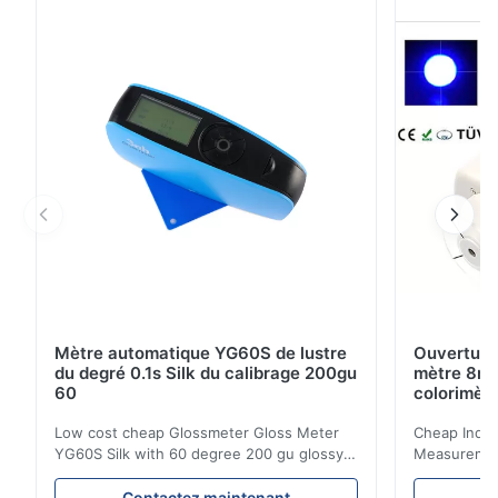
YG268 de lustre de triangle Angle de mesure 20° et
60° et 85° Conformez-vous à OIN standard 2813,
GB/T 9754, ASTM D 523, ASTM D 2457 Secteur de ...
Mètre automatique YG60S de lustre
Ouverture
du degré 0.1s Silk du calibrage 200gu
mètre 8mm
60
colorimètr
Low cost cheap Glossmeter Gloss Meter
Cheap India
YG60S Silk with 60 degree 200 gu glossy
Measurement
measurement YG60S 60° Economic Gloss
meter Silk
Meter can test material with gloss (0-
aperture Pr
Contactez maintenant
C