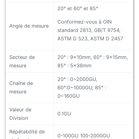
20° et 60° et 85°
Conformez-vous à OIN
Angle de mesure
standard 2813, GB/T 9754,
ASTM D 523, ASTM D 2457
Secteur de
20° : 9×10mm, 60° : 9x15mm,
mesure
85° : 5×38mm
20° : 0~2000GU,
Chaîne de
60°:0~1000GU, 85° :
mesure
0~160GU
Valeur de
0.1GU
Division
Répétabilité de
0-100GU 100-2000GU