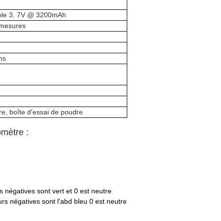
eable 3. 7V @ 3200mAh
e mesures
ns
e, boîte d'essai de poudre
omètre :
rs négatives sont vert et 0 est neutre
eurs négatives sont l'abd bleu 0 est neutre