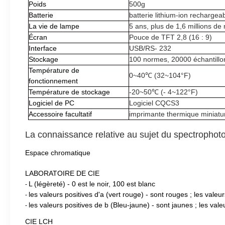
Poids
500g
Batterie
batterie lithium-ion recharg
La vie de lampe
5 ans, plus de 1,6 millions d
Écran
Pouce de TFT 2,8 (16 : 9)
Interface
USB/RS- 232
Stockage
100 normes, 20000 échantillo
Température de
0~40℃ (32~104°F)
fonctionnement
Température de stockage
-20~50℃ (- 4~122°F)
Logiciel de PC
Logiciel CQCS3
Accessoire facultatif
imprimante thermique miniatur
La connaissance relative au sujet du spectrophot
Espace chromatique
LABORATOIRE DE CIE
L (légèreté) - 0 est le noir, 100 est blanc
-
les valeurs positives d'a (vert rouge) - sont rouges ; les valeu
-
les valeurs positives de b (Bleu-jaune) - sont jaunes ; les val
-
CIE LCH