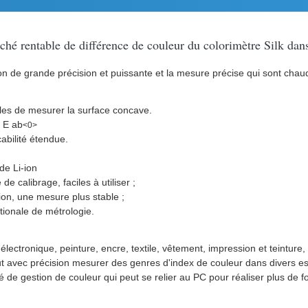
hé rentable de différence de couleur du colorimètre Silk dans l
n de grande précision et puissante et la mesure précise qui sont chaud
es de mesurer la surface concave.
a E ab
<0>
abilité étendue.
de Li-ion
e calibrage, faciles à utiliser ;
on, une mesure plus stable ;
tionale de métrologie.
ectronique, peinture, encre, textile, vêtement, impression et teinture, 
eut avec précision mesurer des genres d'index de couleur dans divers es
é de gestion de couleur qui peut se relier au PC pour réaliser plus de f