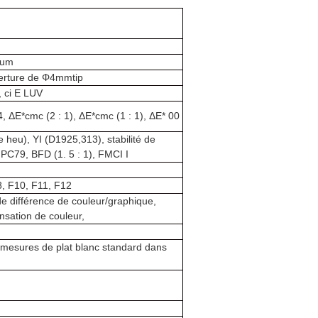
ium
erture de Φ4mmtip
, ci E LUV
, ΔE*cmc (2 : 1), ΔE*cmc (1 : 1), ΔE* 00
 heu), YI (D1925,313), stabilité de
 J PC79, BFD (1. 5 : 1), FMCI I
8, F10, F11, F12
de différence de couleur/graphique,
nsation de couleur,
mesures de plat blanc standard dans