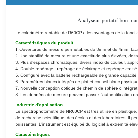
Analyseur portatif bon marc
Le colorimètre rentable de R60CP a les avantages de la fonctio
Caractéristiques du produit
Ouvertures de mesure permutables de 8mm et de 4mm, facil
1.
Une stabilité de mesure et une exactitude plus élevées, delt
2.
3.
Plus d'espaces chromatiques, divers index de couleur, applic
4.
Double repérage : repérage de éclairage et repérage croisé
5.
Configuré avec la batterie rechargeable de grande capacité 
6.
Paramètres blancs intégrés de plat et conseil blanc physique d
7.
Nouvelle conception optique de chemin de sphère d'intégrati
8.
Les données de mesure peuvent passer l'authentification na
Industrie d'application
Le spectrophotomètre de NR60CP est très utilisé en plastique, él
de recherche scientifique, des écoles et des laboratoires. Il p
puissantes. L'instrument est équipé du logiciel à extrémité élev
Caractéristiques