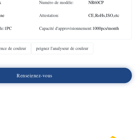
k
Numéro de modèle:
NR60CP
ine
Attestation:
CE,RoHs,ISO,etc
de:
1PC
Capacité d'approvisionnement:
1000pcs/month
ence de couleur
peignez l'analyseur de couleur
R
e
n
s
e
i
g
n
e
z
-
v
o
u
s