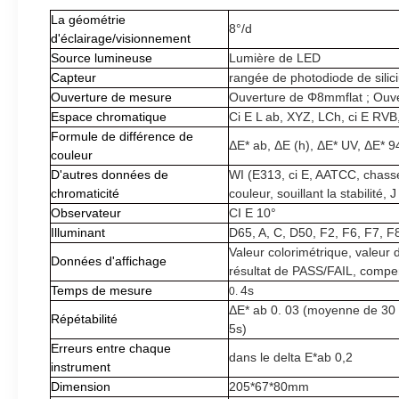
La géométrie
8°/d
d'éclairage/visionnement
Source lumineuse
Lumière de LED
Capteur
rangée de photodiode de silic
Ouverture de mesure
Ouverture de Φ8mmflat ; Ouv
Espace chromatique
Ci E L ab, XYZ, LCh, ci E RVB
Formule de différence de
ΔE* ab, ΔE (h), ΔE* UV, ΔE* 94
couleur
D'autres données de
WI (E313, ci E, AATCC, chasse
chromaticité
couleur, souillant la stabilité,
Observateur
CI E 10°
Illuminant
D65, A, C, D50, F2, F6, F7, F
Valeur colorimétrique, valeur 
Données d'affichage
résultat de PASS/FAIL, compe
Temps de mesure
4s
0.
ΔE* ab 0. 03 (moyenne de 30 
Répétabilité
5s)
Erreurs entre chaque
dans le delta E*ab 0,2
instrument
Dimension
205*67*80mm