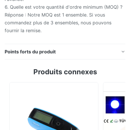
6. Quelle est votre quantité d'ordre minimum (MOQ) ?
Réponse : Notre MOQ est 1 ensemble. Si vous
commandez plus de 3 ensembles, nous pouvons
fournir la remise.
Points forts du produit
mètre 20 de lustre de l'angle Silk 3 60 85 mètres
Produits connexes
numériques de lustre YG268 2000GU avec ISO2813,
ASTM523, norme GB/T9754 Spécification technique
Paramètres Mètre YG268 de lustre de triangle Angle
de mesure 20° et 60° et 85° Conformez-vous à OIN
standard 2813, GB/T 9754, ASTM D 523, ASTM D
2457 ...