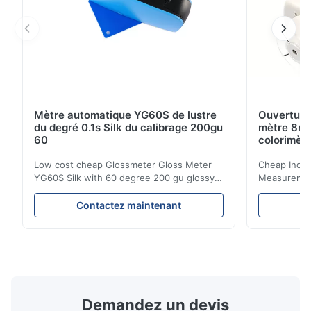
Mètre automatique YG60S de lustre
Ouverture
du degré 0.1s Silk du calibrage 200gu
mètre 8mm
60
colorimètr
Low cost cheap Glossmeter Gloss Meter
Cheap India
YG60S Silk with 60 degree 200 gu glossy
Measurement
measurement YG60S 60° Economic Gloss
meter Silk
Meter can test material with gloss (0-
aperture Pr
Contactez maintenant
C
200Gu), and universally apply to paint, ink,
Precision C
stoving varnish, coating, wood products;
concentrat
marble, granite, vitrified polished tile,
develops a 
pottery brick and ...
portable co
model NR100
Demandez un devis