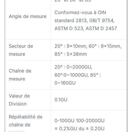
Conformez-vous à OIN
Angle de mesure
standard 2813, GB/T 9754,
ASTM D 523, ASTM D 2457
Secteur de
20° : 9×10mm, 60° : 9x15mm,
mesure
85° : 5×38mm
20° : 0~2000GU,
Chaîne de
60°:0~1000GU, 85° :
mesure
0~160GU
Valeur de
0.1GU
Division
Répétabilité de
0-100GU 100-2000GU
chaîne de
± 0.2%GU du ± 0.2GU