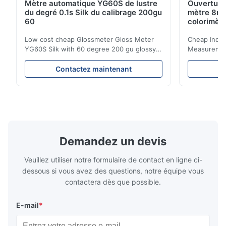
Mètre automatique YG60S de lustre
Ouverture
du degré 0.1s Silk du calibrage 200gu
mètre 8mm
60
colorimètr
Low cost cheap Glossmeter Gloss Meter
Cheap India
YG60S Silk with 60 degree 200 gu glossy
Measurement
measurement YG60S 60° Economic Gloss
meter Silk
Meter can test material with gloss (0-
aperture Pr
Contactez maintenant
C
200Gu), and universally apply to paint, ink,
Precision C
stoving varnish, coating, wood products;
concentrat
marble, granite, vitrified polished tile,
develops a 
pottery brick and ...
portable co
model NR100
Demandez un devis
Veuillez utiliser notre formulaire de contact en ligne ci-
dessous si vous avez des questions, notre équipe vous
contactera dès que possible.
E-mail
*