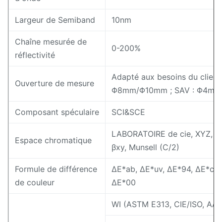
Largeur de Semiband
10nm
Chaîne mesurée de
0-200%
réflectivité
Adapté aux besoins du client
Ouverture de mesure
Φ8mm/Φ10mm ; SAV : Φ4m
Composant spéculaire
SCI&SCE
LABORATOIRE de cie, XYZ, Yx
Espace chromatique
βxy, Munsell (C/2)
Formule de différence
ΔE*ab, ΔE*uv, ΔE*94, ΔE*cmc (
de couleur
ΔE*00
WI (ASTM E313, CIE/ISO, AAT