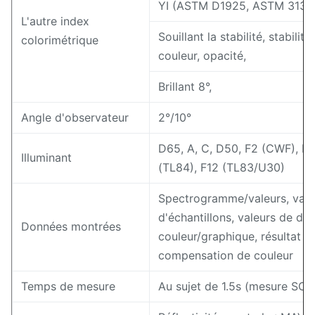
YI (ASTM D1925, ASTM 313),
L'autre index
Souillant la stabilité, stabilit
colorimétrique
couleur, opacité,
Brillant 8°,
Angle d'observateur
2°/10°
D65, A, C, D50, F2 (CWF), F7 
Illuminant
(TL84), F12 (TL83/U30)
Spectrogramme/valeurs, vale
d'échantillons, valeurs de dif
Données montrées
couleur/graphique, résultat d
compensation de couleur
Temps de mesure
Au sujet de 1.5s (mesure SCI 