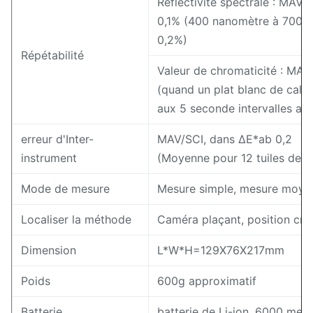
Réflectivité spectrale : MAV/
0,1% (400 nanomètre à 700 n
0,2%)
Répétabilité
Valeur de chromaticité : MAV
(quand un plat blanc de cali
aux 5 seconde intervalles apr
erreur d'Inter-
MAV/SCI, dans ΔE*ab 0,2
instrument
(Moyenne pour 12 tuiles de c
Mode de mesure
Mesure simple, mesure moye
Localiser la méthode
Caméra plaçant, position croi
Dimension
L*W*H=129X76X217mm
Poids
600g approximatif
Batterie
batterie de Li-ion, 6000 mesu