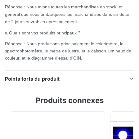
Réponse : Nous avons toutes les marchandises en stock, et
général que nous embarquons les marchandises dans un délai
de 2 jours ouvrables après paiement.
Quels sont vos produits principaux ?
8.
Réponse : Nous produisons principalement le colorimètre, le
spectrophotomètre, le mètre de lustre, et le caisson lumineux de
couleur, et le diagramme d'essai d'OIN.
Points forts du produit
Instrument Silk TS7600 d'essai de couleur de siège de
Produits connexes
cuir de peinture de voiture de pneu d'automobile
spectrophotomètre tenu dans la main de 8mm ou de
4mm La série de Ts7x est un spectrophotomètre
discordant que la société Silk a passé 3 ans pour
concevoir et est développée par des droites de ...