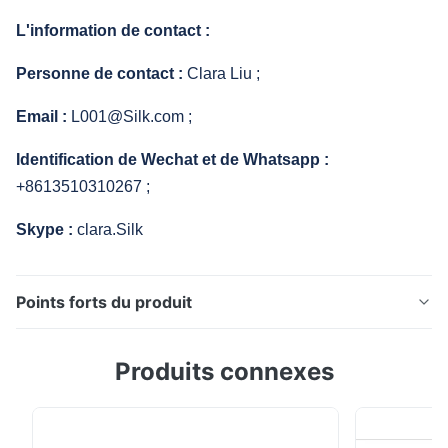
L'information de contact :
Personne de contact :
Clara Liu ;
Email :
L001@Silk.com ;
Identification de Wechat et de Whatsapp :
+8613510310267 ;
Skype :
clara.Silk
Points forts du produit
Analyse de DIAGRAMME d'ESSAI d'image de sinus
Produits connexes
MACRO de résolution et déformation de macro
lentilles Le macro diagramme d'essai TE274 est conçu
pour l'analyse de la résolution et la déformation de