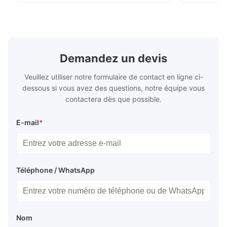
200Gu), et s'applique universellement pour
NR100 l'équ
peindre, encre, vernis d'étuvage,
sur les bes
revêtement, produits en ...
haute précis
Demandez un devis
Veuillez utiliser notre formulaire de contact en ligne ci-
dessous si vous avez des questions, notre équipe vous
contactera dès que possible.
E-mail
*
Téléphone / WhatsApp
Nom