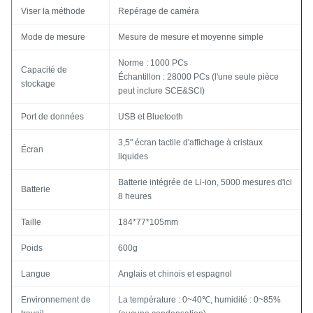
Viser la méthode
Repérage de caméra
Mode de mesure
Mesure de mesure et moyenne simple
Norme : 1000 PCs
Capacité de
Échantillon : 28000 PCs (l'une seule pièce
stockage
peut inclure SCE&SCI)
Port de données
USB et Bluetooth
3,5" écran tactile d'affichage à cristaux
Écran
liquides
Batterie intégrée de Li-ion, 5000 mesures d'ici
Batterie
8 heures
Taille
184*77*105mm
Poids
600g
Langue
Anglais et chinois et espagnol
Environnement de
La température : 0~40℃, humidité : 0~85%