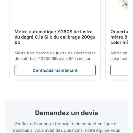
Mètre automatique YG60S de lustre
Ouverture
du degré 0.1s Silk du calibrage 200gu
mètre 8mm
60
colorimètr
Mètre bon marché de lustre de Glossmeter
Mètre cosmé
de coût bas YG60S Silk avec 60 la mesure
colorimètre
brillante de GU du degré 200 Le mètre
marché de m
économique de lustre de YG60S 60° peut
l'ouverture
Contactez maintenant
C
examiner le matériel avec le lustre (0-
de produit C
200Gu), et s'applique universellement pour
NR100 l'équ
peindre, encre, vernis d'étuvage,
sur les bes
revêtement, produits en ...
haute précis
Demandez un devis
Veuillez utiliser notre formulaire de contact en ligne ci-
dessous si vous avez des questions, notre équipe vous