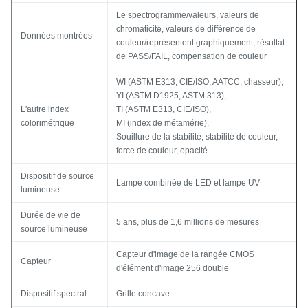
Le spectrogramme/valeurs, valeurs de
chromaticité, valeurs de différence de
Données montrées
couleur/représentent graphiquement, résultat
de PASS/FAIL, compensation de couleur
WI (ASTM E313, CIE/ISO, AATCC, chasseur),
YI (ASTM D1925, ASTM 313),
L'autre index
TI (ASTM E313, CIE/ISO),
colorimétrique
MI (index de métamérie),
Souillure de la stabilité, stabilité de couleur,
force de couleur, opacité
Dispositif de source
Lampe combinée de LED et lampe UV
lumineuse
Durée de vie de
5 ans, plus de 1,6 millions de mesures
source lumineuse
Capteur d'image de la rangée CMOS
Capteur
d'élément d'image 256 double
Dispositif spectral
Grille concave