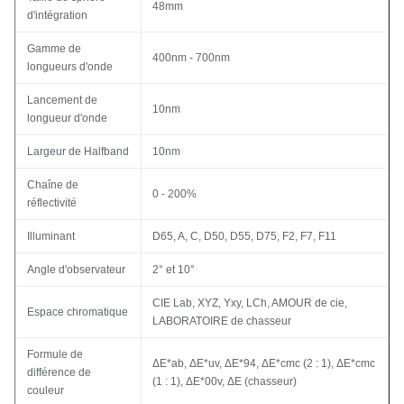
48mm
d'intégration
Gamme de
400nm - 700nm
longueurs d'onde
Lancement de
10nm
longueur d'onde
Largeur de Halfband
10nm
Chaîne de
0 - 200%
réflectivité
Illuminant
D65, A, C, D50, D55, D75, F2, F7, F11
Angle d'observateur
2° et 10°
CIE Lab, XYZ, Yxy, LCh, AMOUR de cie,
Espace chromatique
LABORATOIRE de chasseur
Formule de
ΔE*ab, ΔE*uv, ΔE*94, ΔE*cmc (2 : 1), ΔE*cmc
différence de
(1 : 1), ΔE*00v, ΔE (chasseur)
couleur