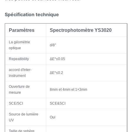
Spécification technique
Paramètres
Spectrophotomètre YS3020
La géométrie
d/8°
optique
Repeatibility
ΔE*≤0.05
accord d'Inter-
ΔE*≤0.2
instrument
Ouverture de
8mm et 4mm et 1×3mm
mesure
SCE/SCI
SCE&SCI
Source de lumière
Oui
UV
Taille de sphère