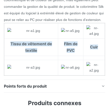
colorimétrique et de couleur de gestion, mais également peut
commander la gestion de la qualité de produit. le colorimètre Silk
est équipé du logiciel à extrémité élevé de gestion de couleur qui
peut se relier au PC pour réaliser plus de fonctions d'extension.
Tissu de vêtement de
Film de
Cuir
textile
PVC
Points forts du produit
Colorimètre en plastique de mesure de la couleur Silk
Produits connexes
NR100 avec l'ouverture plate de 8mm et l'ouverture
d'astuce de 4mm les concentrés d'équipe de R&D Silk