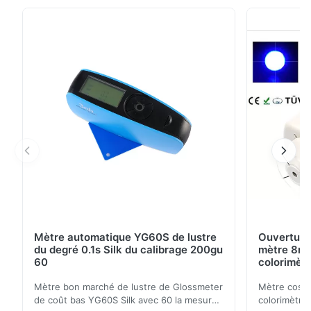
sur le client a besoin et développe d'une haute
précision et d'un colorimètre portatif NR100 de coût
bas. Ce les caractéristiques du nouveau ...
Mètre automatique YG60S de lustre
Ouverture
du degré 0.1s Silk du calibrage 200gu
mètre 8mm
60
colorimètr
Mètre bon marché de lustre de Glossmeter
Mètre cosmé
de coût bas YG60S Silk avec 60 la mesure
colorimètre