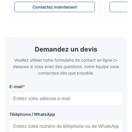
brillante de GU du degré 200 Le mètre
marché de m
économique de lustre de YG60S 60° peut
l'ouverture
Contactez maintenant
C
examiner le matériel avec le lustre (0-
de produit C
200Gu), et s'applique universellement pour
NR100 l'équ
peindre, encre, vernis d'étuvage,
sur les bes
revêtement, produits en ...
haute précis
Demandez un devis
Veuillez utiliser notre formulaire de contact en ligne ci-
dessous si vous avez des questions, notre équipe vous
contactera dès que possible.
E-mail
*
Téléphone / WhatsApp