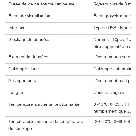
Durée de vie de source lumineuse
5-years plus de 3 mill
Écran de visualisation
Écran polychrome d'I
Interface
Type-c USB ; Bluetoot
Stockage de données
Normes : 10pcs, écha
être augmentée par l
Examen de données
L'instrument a sa pr
Calibrage blanc
Calibrage automatiqu
Arrangements
L'instrument peut pla
Langue
Chinois, anglais
Température ambiante fonctionnante
0~40℃, 0~85%RH (aucu
humblement que 200
Température ambiante de température
-20~50℃, 0~85%RH (
de stockage