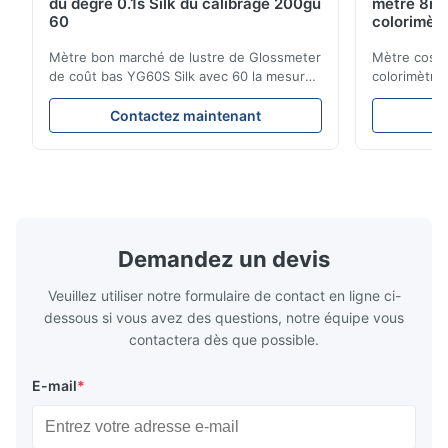
du degré 0.1s Silk du calibrage 200gu
mètre 8mm
60
colorimètr
Mètre bon marché de lustre de Glossmeter
Mètre cosmé
de coût bas YG60S Silk avec 60 la mesure
colorimètre
brillante de GU du degré 200 Le mètre
marché de m
économique de lustre de YG60S 60° peut
l'ouverture
Contactez maintenant
C
examiner le matériel avec le lustre (0-
de produit C
200Gu), et s'applique universellement pour
NR100 l'équ
peindre, encre, vernis d'étuvage,
sur les bes
revêtement, produits en ...
haute précis
Demandez un devis
Veuillez utiliser notre formulaire de contact en ligne ci-
dessous si vous avez des questions, notre équipe vous
contactera dès que possible.
E-mail
*