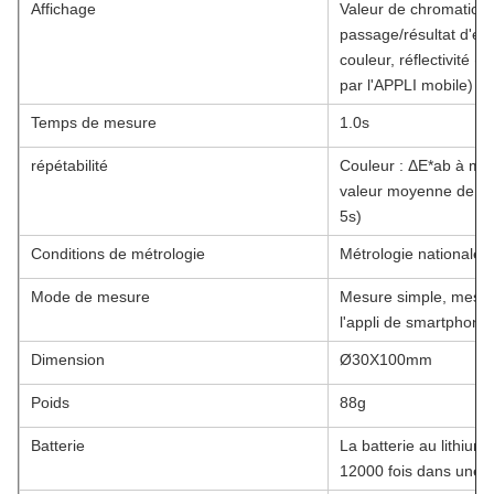
Affichage
Valeur de chromaticité
passage/résultat d'éch
couleur, réflectivité (e
par l'APPLI mobile)
Temps de mesure
1.0s
répétabilité
Couleur : ΔE*ab à moi
valeur moyenne de mes
5s)
Conditions de métrologie
Métrologie nationale
Mode de mesure
Mesure simple, mesur
l'appli de smartphone
Dimension
Ø30X100mm
Poids
88g
Batterie
La batterie au lithium
12000 fois dans une p