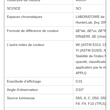
Ouverture de mesure
Φ8mm
SCI/SCE
SCI
Espaces chromatiques
LABORATOIRE de cie,
HunterLab, βxy, DIN 
Formule de différence de couleur
ΔE*ab, ΔE*uv, ΔE*94, 
DINΔE99, ΔE (chasse
L'autre index de couleur
WI (ASTM E313, CIE/
YI (ASTM D1925, AST
Stabilité de l'index M
opacité, classificatio
application par le mob
APPLI)
Exactitude d'affichage
0,01
Angle d'observateur
2/10°
Source lumineuse
D65, A, C, D50, D55, 
F8, F9, F10 (TPL5), 