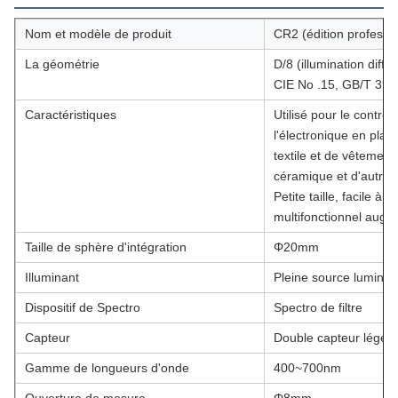
Nom et modèle de produit
CR2 (édition professi
La géométrie
D/8 (illumination diff
CIE No .15, GB/T 397
Caractéristiques
Utilisé pour le contrô
l'électronique en plas
textile et de vêtement 
céramique et d'autres 
Petite taille, facile à
multifonctionnel aug
Taille de sphère d'intégration
Φ20mm
Illuminant
Pleine source lumine
Dispositif de Spectro
Spectro de filtre
Capteur
Double capteur lége
Gamme de longueurs d'onde
400~700nm