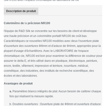
Silk nr100 avec l'espace chromatique de laboratoire de cie
Description de produit
Colorimètre de
la
précision NR100
l'équipe de R&D Silk se concentre sur les besoins de client et développe
une haute précision et un colorimètre portatif NR100 de coût bas.
Caractéristiques ce nouvelles NR100 modèles avec deux l'ouverture plate
d'ouverture des ouvertures Φ8mm et d'astuce de Φ4mm, appropriée pour la
plupart d'usage d'échantillons. Avec le LABORATOIRE de l'espace
chromatique cie, NR100 est bon pour examiner la différence de couleur pour
assurer le delta E, et très utilisé dans en plastique, électronique, peinture,
encre, textile, vêtement, impression et teinture, nourriture, médical,
cosmétique, des industries, des instituts de recherche scientifique, des
écoles et des laboratoires.
Avantages de produit
a.
Paramètres blancs intégrés de plat. Aucun besoin de calibrer chaque
fois qui réalisent la mesure rapide.
b. Doubles ouvertures : Ouverture plate de Φ8mm et ouverture d'astuce