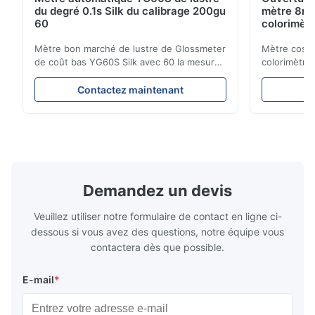
du degré 0.1s Silk du calibrage 200gu
mètre 8mm
60
colorimètr
Mètre bon marché de lustre de Glossmeter
Mètre cosmé
de coût bas YG60S Silk avec 60 la mesure
colorimètre
brillante de GU du degré 200 Le mètre
marché de m
économique de lustre de YG60S 60° peut
l'ouverture
Contactez maintenant
C
examiner le matériel avec le lustre (0-
de produit C
200Gu), et s'applique universellement pour
NR100 l'équ
peindre, encre, vernis d'étuvage,
sur les bes
revêtement, produits en ...
haute précis
Demandez un devis
Veuillez utiliser notre formulaire de contact en ligne ci-
dessous si vous avez des questions, notre équipe vous
contactera dès que possible.
E-mail
*