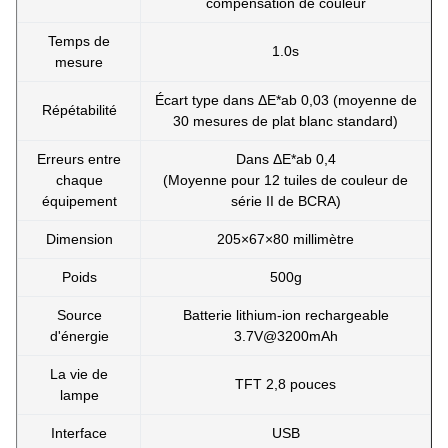
compensation de couleur
Temps de
1.0s
mesure
Écart type dans ΔE*ab 0,03 (moyenne de
Répétabilité
30 mesures de plat blanc standard)
Erreurs entre
Dans ΔE*ab 0,4
chaque
(Moyenne pour 12 tuiles de couleur de
équipement
série II de BCRA)
Dimension
205×67×80 millimètre
Poids
500g
Source
Batterie lithium-ion rechargeable
d'énergie
3.7V@3200mAh
La vie de
TFT 2,8 pouces
lampe
Interface
USB